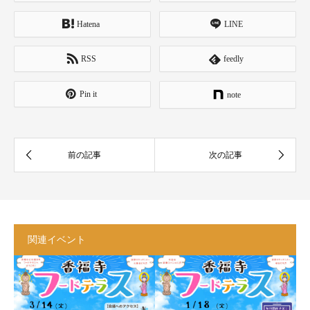
Hatena
LINE
RSS
feedly
Pin it
note
関連イベント