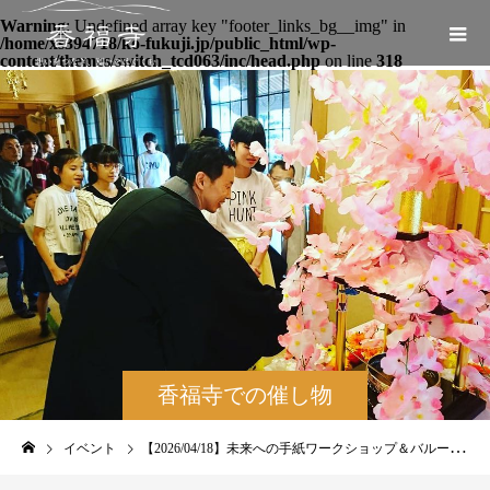
Warning
: Undefined array key "footer_links_bg__img" in
/home/xs394718/ko-fukuji.jp/public_html/wp-
content/themes/switch_tcd063/inc/head.php
on line
318
香福寺での催し物
（法要やイベントな
イベント
【2026/04/18】未来への手紙ワークショップ＆バルーンアートショー