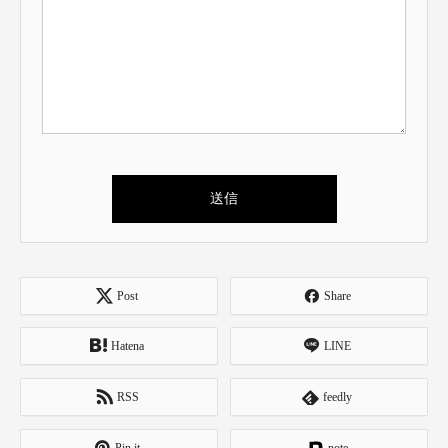
Post
Share
Hatena
LINE
RSS
feedly
Pin it