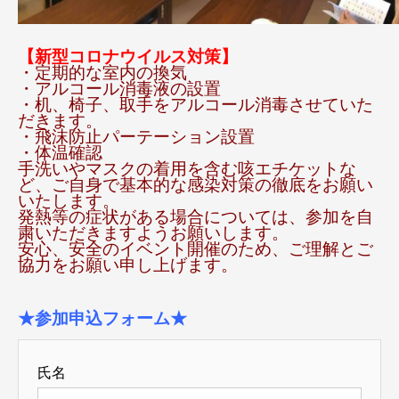
【新型コロナウイルス対策】
・定期的な室内の換気
・アルコール消毒液の設置
・机、椅子、取手をアルコール消毒させていた
だきます。
・飛沫防止パーテーション設置
・体温確認
手洗いやマスクの着用を含む咳エチケットな
ど、ご自身で基本的な感染対策の徹底をお願い
いたします。
発熱等の症状がある場合については、参加を自
粛いただきますようお願いします。
安心、安全のイベント開催のため、ご理解とご
協力をお願い申し上げます。
★参加申込フォーム★
氏名