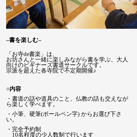
–書を楽しむ–
「お寺de書楽」は、
お坊さんと一緒に楽しみながら書を学ぶ、大人
向けのビギナーズ書道サークルです。
宗派を超えた各寺院で不定期開催♪
○内容
・書道の話や道具のこと、仏教の話も交えなが
ら楽しく学べます。
・小筆、硬筆(ボールペン字) からお選び下さ
い。
・完全予約制
10名程度の少人数制で行います