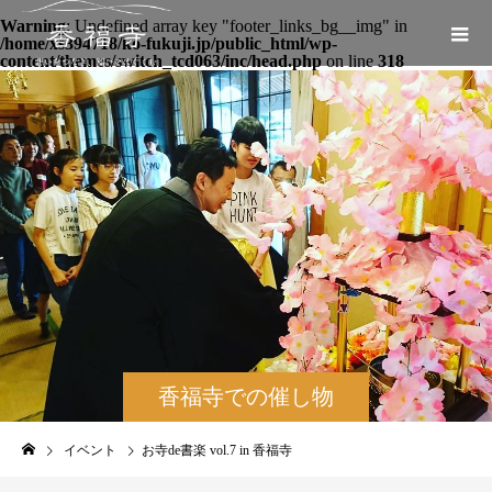
Warning
: Undefined array key "footer_links_bg__img" in
/home/xs394718/ko-fukuji.jp/public_html/wp-
content/themes/switch_tcd063/inc/head.php
on line
318
香福寺での催し物
（法要やイベントな
イベント
お寺de書楽 vol.7 in 香福寺