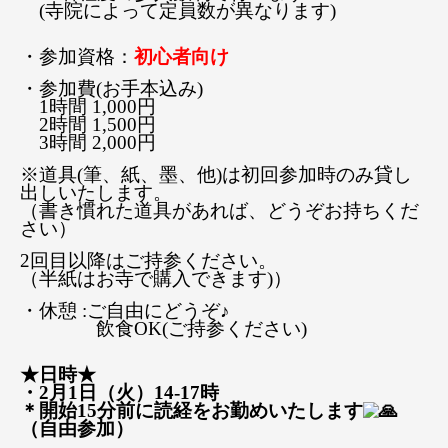
(寺院によって定員数が異なります)
・参加資格：
初心者向け
・参加費(お手本込み)
1時間 1,000円
2時間 1,500円
3時間 2,000円
※道具(筆、紙、墨、他)は初回参加時のみ貸し
出しいたします。
（書き慣れた道具があれば、どうぞお持ちくだ
さい）
2回目以降はご持参ください。
（半紙はお寺で購入できます)）
・休憩 :ご自由にどうぞ♪
飲食OK(ご持参ください)
★日時★
・2月1日（火）14-17時
＊開始15分前に読経をお勤めいたします
（自由参加）