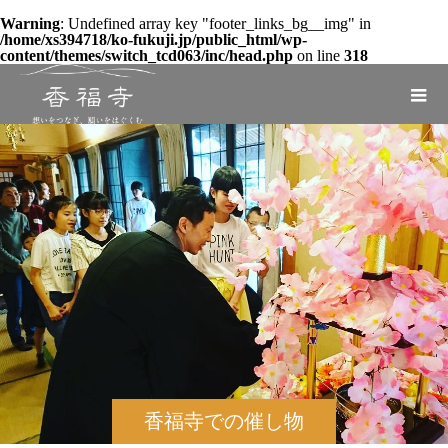
Warning
: Undefined array key "footer_links_bg__img" in
/home/xs394718/ko-fukuji.jp/public_html/wp-
content/themes/switch_tcd063/inc/head.php
on line
318
香福寺での催し物