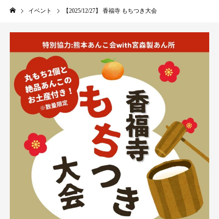
（法要やイベントな
イベント
【2025/12/27】 香福寺 もちつき大会
ど）