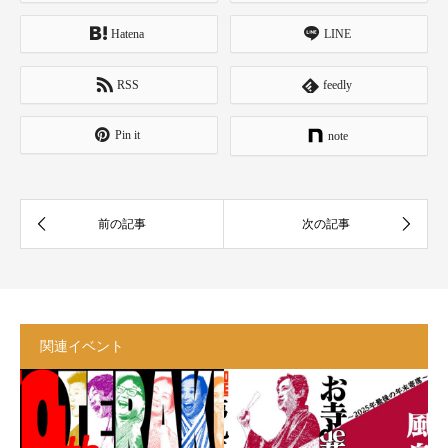
Hatena
LINE
RSS
feedly
Pin it
note
関連イベント