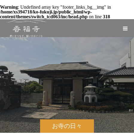
Warning
: Undefined array key "footer_links_bg__img" in
/home/xs394718/ko-fukuji.jp/public_html/wp-
content/themes/switch_tcd063/inc/head.php
on line
318
お寺の日々