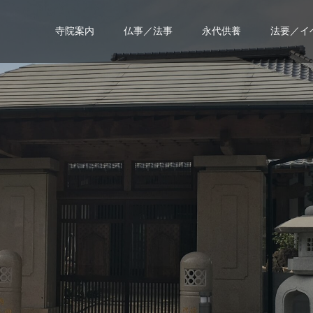
寺院案内
仏事／法事
永代供養
法要／イ