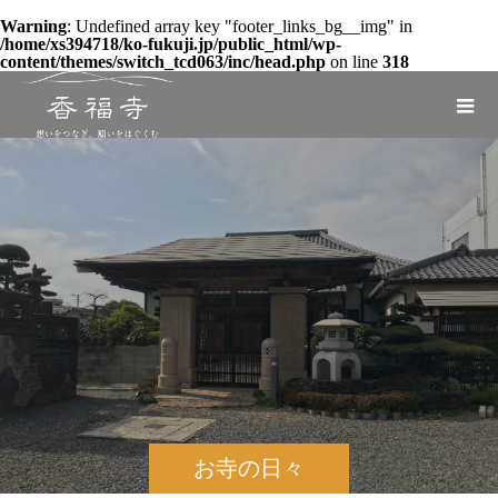
Warning
: Undefined array key "footer_links_bg__img" in
/home/xs394718/ko-fukuji.jp/public_html/wp-
content/themes/switch_tcd063/inc/head.php
on line
318
お寺の日々