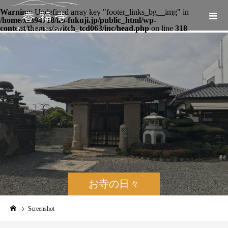
Warning
: Undefined array key "footer_links_bg__img" in
/home/xs394718/ko-fukuji.jp/public_html/wp-
content/themes/switch_tcd063/inc/head.php
on line
318
お寺の日々
Screenshot