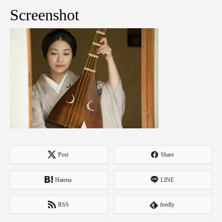
Screenshot
Post
Share
Hatena
LINE
RSS
feedly