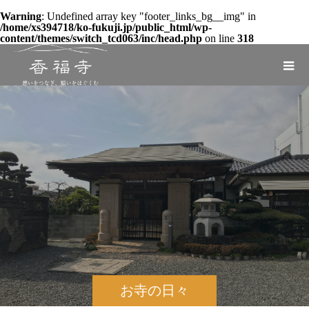
Warning
: Undefined array key "footer_links_bg__img" in
/home/xs394718/ko-fukuji.jp/public_html/wp-
content/themes/switch_tcd063/inc/head.php
on line
318
お寺の日々