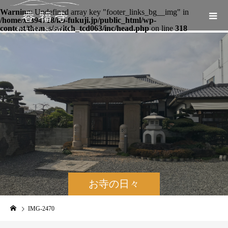
Warning
: Undefined array key "footer_links_bg__img" in
/home/xs394718/ko-fukuji.jp/public_html/wp-
content/themes/switch_tcd063/inc/head.php
on line
318
お寺の日々
IMG-2470