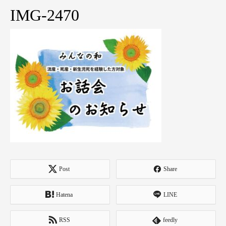
IMG-2470
Post
Share
Hatena
LINE
RSS
feedly