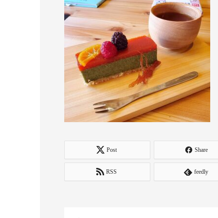
Post
Share
RSS
feedly