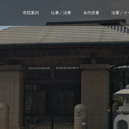
寺院案内
仏事／法事
永代供養
法要／イ