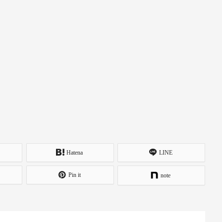
Hatena
LINE
Pin it
note