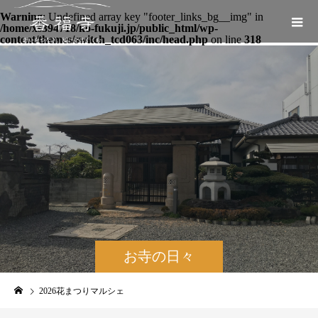
Warning
: Undefined array key "footer_links_bg__img" in
/home/xs394718/ko-fukuji.jp/public_html/wp-
content/themes/switch_tcd063/inc/head.php
on line
318
お寺の日々
2026花まつりマルシェ